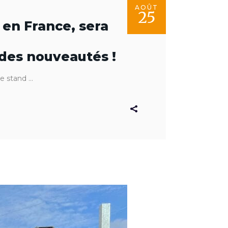
AOÛT
25
 en France, sera
 des nouveautés !
le stand