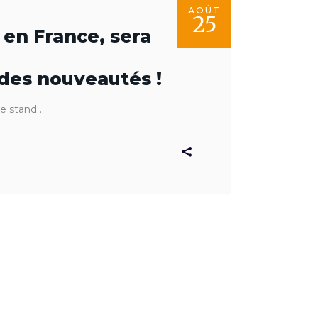
AOÛT
25
 en France, sera
 des nouveautés !
le stand