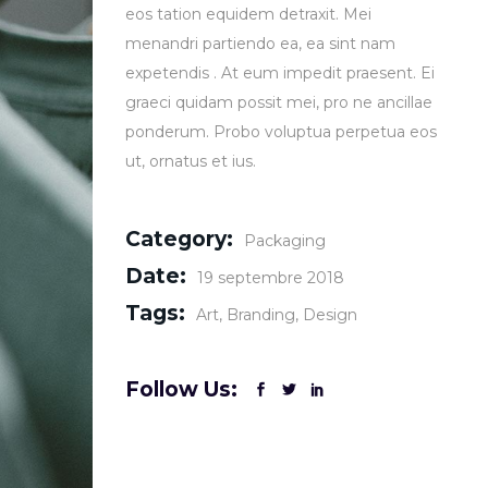
eos tation equidem detraxit. Mei
menandri partiendo ea, ea sint nam
expetendis . At eum impedit praesent. Ei
graeci quidam possit mei, pro ne ancillae
ponderum. Probo voluptua perpetua eos
ut, ornatus et ius.
Category:
Packaging
Date:
19 septembre 2018
Tags:
Art
Branding
Design
Follow Us: