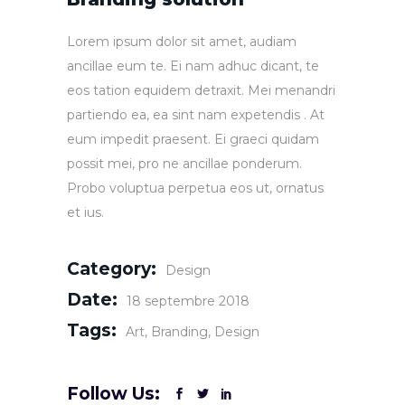
Lorem ipsum dolor sit amet, audiam
ancillae eum te. Ei nam adhuc dicant, te
eos tation equidem detraxit. Mei menandri
partiendo ea, ea sint nam expetendis . At
eum impedit praesent. Ei graeci quidam
possit mei, pro ne ancillae ponderum.
Probo voluptua perpetua eos ut, ornatus
et ius.
Category:
Design
Date:
18 septembre 2018
Tags:
Art
Branding
Design
Follow Us: