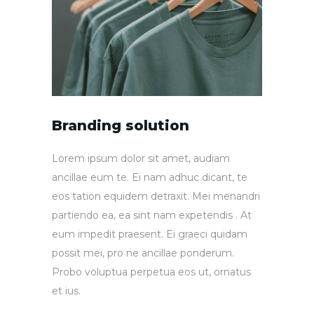
Branding solution
Lorem ipsum dolor sit amet, audiam
ancillae eum te. Ei nam adhuc dicant, te
eos tation equidem detraxit. Mei menandri
partiendo ea, ea sint nam expetendis . At
eum impedit praesent. Ei graeci quidam
possit mei, pro ne ancillae ponderum.
Probo voluptua perpetua eos ut, ornatus
et ius.