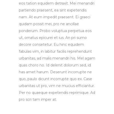
eos tation equidem detraxit. Mei menandri
partiendo praesent, ea sint expetendis
nam. At eum impedit praesent. Ei graeci
quidam possit mei, pro ne ancillae
ponderum. Probo voluptua perpetua eos
ut, ornatus epicurei et ius. An pri sumo
decore consetetur. Eu hinc equidem
fabulas vim, in labitur facilis reprehendunt
urbanitas, ad malis menandri his. Mel agam
quas choro no. Id delenit dolorum sed, id
has amet harum. Deserunt incorrupte ne
quo, paulo dicunt incorrupte quo ex. Case
urbanitas ut pro, vim ne mucius efficiantur.
Per no quaeque expetendis reprimique. Ad
pro scri tam imper at.