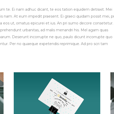
um te. Ei nam adhuc dicant, te eos tation equidem detraxit. Mei
is nam. At eum impedit praesent. Ei graeci quidam possit mei, p
eos ut, ornatus epicurei et ius. An pri sumo decore consetetur.
s reprehendunt urbanitas, ad malis menandri his. Mel agam quas
 harum. Deserunt incorrupte ne quo, paulo dicunt incorrupte quo
iantur. Per no quaeque expetendis reprimique. Ad pro scri tam