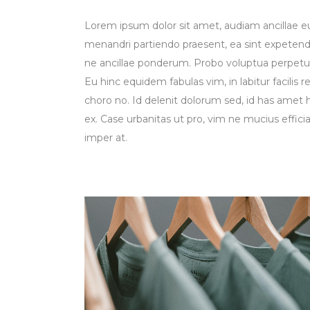
Lorem ipsum dolor sit amet, audiam ancillae e
menandri partiendo praesent, ea sint expetend
ne ancillae ponderum. Probo voluptua perpetua 
Eu hinc equidem fabulas vim, in labitur facili
choro no. Id delenit dolorum sed, id has amet
ex. Case urbanitas ut pro, vim ne mucius effic
imper at.