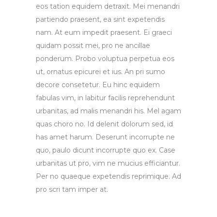
eos tation equidem detraxit. Mei menandri
partiendo praesent, ea sint expetendis
nam. At eum impedit praesent. Ei graeci
quidam possit mei, pro ne ancillae
ponderum. Probo voluptua perpetua eos
ut, ornatus epicurei et ius. An pri sumo
decore consetetur. Eu hinc equidem
fabulas vim, in labitur facilis reprehendunt
urbanitas, ad malis menandri his. Mel agam
quas choro no. Id delenit dolorum sed, id
has amet harum. Deserunt incorrupte ne
quo, paulo dicunt incorrupte quo ex. Case
urbanitas ut pro, vim ne mucius efficiantur.
Per no quaeque expetendis reprimique. Ad
pro scri tam imper at.