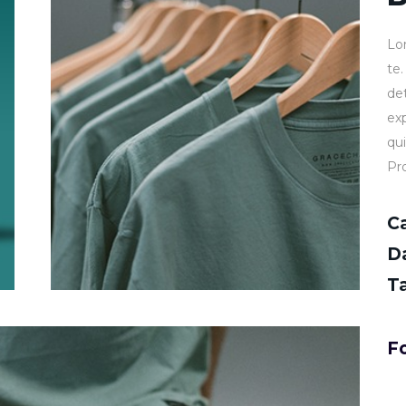
Lo
te
de
ex
qu
Pr
C
D
T
Fo