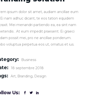
rem ipsum dolor sit amet, audiam ancillae eum
. Ei nam adhuc dicant, te eos tation equidem
traxit. Mei menandri partiendo ea, ea sint nam
petendis . At eum impedit praesent. Ei graeci
idam possit mei, pro ne ancillae ponderum.
obo voluptua perpetua eos ut, ornatus et ius.
ategory:
Business
ate:
18 septembre 2018
ags:
Art
Branding
Design
llow Us: